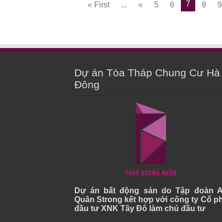
7
« First
...
«
5
6
8
9
Dự án Tòa Tháp Chung Cư Hà
Đông
Dự án bất động sản do Tập đoàn 
Quân Strong kết hợp với công ty Cổ p
đầu tư XNK Tây Đô làm chủ đầu tư