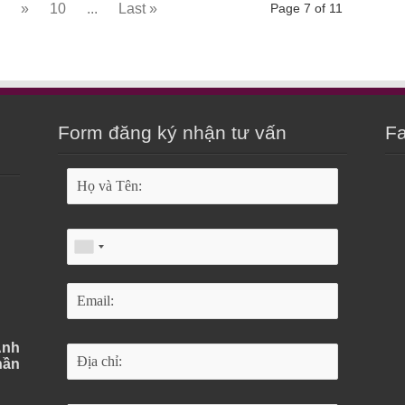
»
10
...
Last »
Page 7 of 11
Form đăng ký nhận tư vấn
Fa
Anh
hần