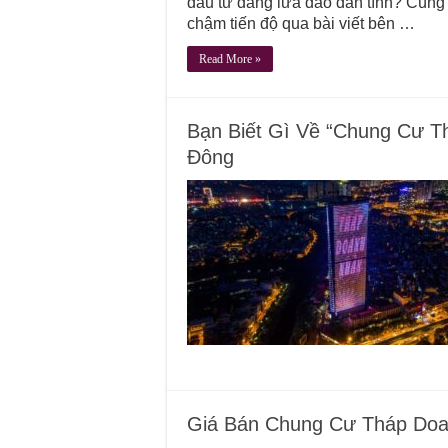
đầu tư đang lừa đảo dân tình? Cùng
chậm tiến độ qua bài viết bên …
Read More »
Bạn Biết Gì Về “Chung Cư T
Đông
Giá Bán Chung Cư Tháp Doa