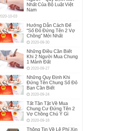
Nhất Của Bộ Luật Việt
Nam
2020-10-03
Hướng Dẫn Cách Để
“Sổ Đỏ Đứng Tên 2 Vợ
Chồng” Mới Nhất
2020-09-30
Những Điều Cần Biết
Khi 2 Người Mua Chung
1 Mảnh Đất
2020-09-27
Những Quy Định Khi
Đứng Tên Chung Sổ Đỏ
Bạn Cần Biết
2020-09-24
Tất Tần Tật Về Mua
Chung Cư Đứng Tên 2
Vợ Chồng Chú Ý Gì
2020-09-18
Thông Tin Về Lệ Phí Xin