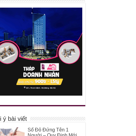
 ý bài viết
Sổ Đỏ Đứng Tên 1
Người – Quy Định Mới