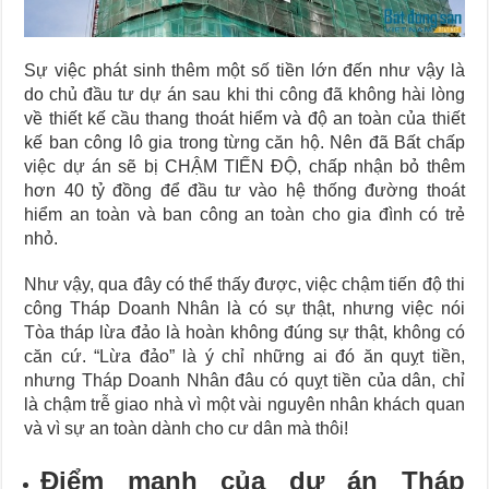
Sự việc phát sinh thêm một số tiền lớn đến như vậy là
do chủ đầu tư dự án sau khi thi công đã không hài lòng
về thiết kế cầu thang thoát hiểm và độ an toàn của thiết
kế ban công lô gia trong từng căn hộ. Nên đã Bất chấp
việc dự án sẽ bị CHẬM TIẾN ĐỘ, chấp nhận bỏ thêm
hơn 40 tỷ đồng để đầu tư vào hệ thống đường thoát
hiểm an toàn và ban công an toàn cho gia đình có trẻ
nhỏ.
Như vậy, qua đây có thể thấy được, việc chậm tiến độ thi
công Tháp Doanh Nhân là có sự thật, nhưng việc nói
Tòa tháp lừa đảo là hoàn không đúng sự thật, không có
căn cứ. “Lừa đảo” là ý chỉ những ai đó ăn quỵt tiền,
nhưng Tháp Doanh Nhân đâu có quỵt tiền của dân, chỉ
là chậm trễ giao nhà vì một vài nguyên nhân khách quan
và vì sự an toàn dành cho cư dân mà thôi!
Điểm mạnh của dự án Tháp