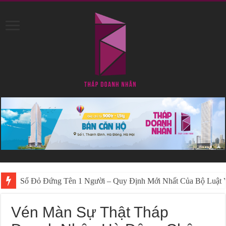
Hướng Dẫn Cách Để “Sổ Đỏ Đứng Tên 2 Vợ Chồng” Mới Nhấ
Vén Màn Sự Thật Tháp