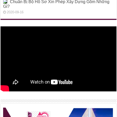
Chuẩn Bị Bộ Hồ Sơ Xin Phép Xây Dựng Gồm Những
Gì?
2020-09-16