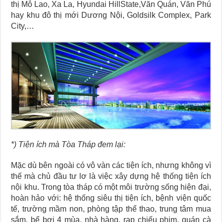
thị Mỗ Lao, Xa La, Hyundai HillState,Văn Quán, Văn Phú
hay khu đô thị mới Dương Nội, Goldsilk Complex, Park
City,…
*) Tiện ích mà Tòa Tháp đem lại:
Mặc dù bên ngoài có vô vàn các tiện ích, nhưng không vì
thế mà chủ đầu tư lơ là việc xây dựng hệ thống tiện ích
nội khu. Trong tòa tháp có một môi trường sống hiện đại,
hoàn hảo với: hệ thống siêu thị tiện ích, bệnh viện quốc
tế, trường mầm non, phòng tập thể thao, trung tâm mua
sắm, bể bơi 4 mùa, nhà hàng, rạp chiếu phim, quán cà