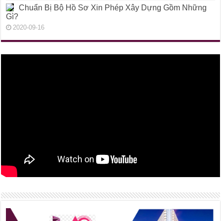
Chuẩn Bị Bộ Hồ Sơ Xin Phép Xây Dựng Gồm Những
Gì?
2020-09-16