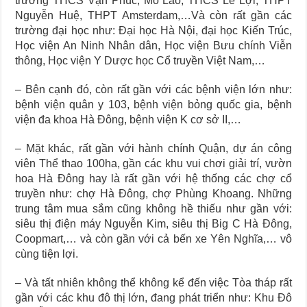
trường THCS Vạn Phúc, Mỗ Lao, THCS Lê Lợi, THPT
Nguyễn Huệ, THPT Amsterdam,…Và còn rất gần các
trường đại học như: Đại học Hà Nội, đại học Kiến Trúc,
Học viện An Ninh Nhân dân, Học viện Bưu chính Viễn
thông, Học viện Y Dược học Cổ truyền Việt Nam,…
– Bên cạnh đó, còn rất gần với các bệnh viện lớn như:
bệnh viện quân y 103, bệnh viện bỏng quốc gia, bệnh
viện đa khoa Hà Đông, bệnh viện K cơ sở II,…
– Mặt khác, rất gần với hành chính Quận, dự án công
viên Thể thao 100ha, gần các khu vui chơi giải trí, vườn
hoa Hà Đông hay là rất gần với hệ thống các chợ cổ
truyền như: chợ Hà Đông, chợ Phùng Khoang. Những
trung tâm mua sắm cũng không hề thiếu như gần với:
siêu thị điện máy Nguyễn Kim, siêu thị Big C Hà Đông,
Coopmart,… và còn gần với cả bến xe Yên Nghĩa,… vô
cùng tiện lợi.
– Và tất nhiên không thể không kể đến việc Tòa tháp rất
gần với các khu đô thị lớn, đang phát triển như: Khu Đô