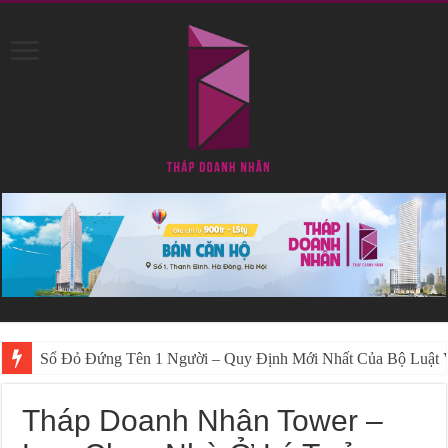
Hướng Dẫn Cách Để “Sổ Đỏ Đứng Tên 2 Vợ Chồng” Mới Nhấ
Tháp Doanh Nhân Tower –