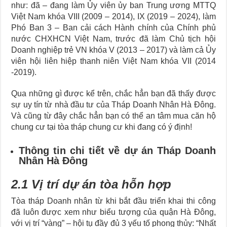
như: đã – đang làm Ủy viên ủy ban Trung ương MTTQ
Việt Nam khóa VIII (2009 – 2014), IX (2019 – 2024), làm
Phó Ban 3 – Ban cải cách Hành chính của Chính phủ
nước CHXHCN Việt Nam, trước đã làm Chủ tịch hội
Doanh nghiệp trẻ VN khóa V (2013 – 2017) và làm cả Ủy
viên hội liên hiệp thanh niên Việt Nam khóa VII (2014
-2019).
Qua những gì được kể trên, chắc hẳn bạn đã thấy được
sự uy tín từ nhà đầu tư của Tháp Doanh Nhân Hà Đông.
Và cũng từ đây chắc hẳn bạn có thể an tâm mua căn hộ
chung cư tại tòa tháp chung cư khi đang có ý định!
Thông tin chi tiết về dự án Tháp Doanh
Nhân Hà Đông
2.1 Vị trí dự án tòa hỗn hợp
Tòa tháp Doanh nhân từ khi bắt đầu triển khai thi công
đã luôn được xem như biểu tượng của quận Hà Đông,
với vị trí “vàng” – hội tụ đầy đủ 3 yếu tố phong thủy: “Nhất