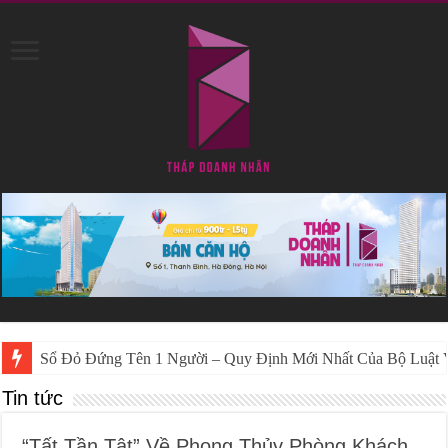
Hướng Dẫn Cách Để “Sổ Đỏ Đứng Tên 2 Vợ Chồng” Mới Nhấ
Tin tức
“Tất Tần Tật” Về Phong Thủy Phòng Khách