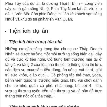
Phía Tây của dự án là đường Thanh Bình – công viên
cây xanh gần sông Nhuệ. Phía Tây Nam lại sát với khu
đô thị Văn Mỗ. Còn phía Đông thì liền kề khách sạn sông
Nhuệ và khu đô thị phát triển Văn Quán.
Tiện ích dự án
– Tiện ích bên trong tòa nhà
Những cư dân sống trong tòa chung cư Tháp Doanh
Nhân sẽ được hưởng một môi trường sống hiện đại, đầy
đủ và cực kỳ tiện nghi. Có trung tâm thương mại tại ở
tầng 1 và tầng 2 của tòa nhà thì có hệ thống siêu thị lớn,
các dịch vụ mua sắm tiêu dùng, ăn uống, vui chơi, giải
trí, sức khỏe, giáo dục,… Có phòng tập thể thao, yoga,
bệnh viện quốc tế, trường mẫu giáo, khu vui chơi dành
cho trẻ nhỏ, quán cà phê, nhà hàng, bể bơi 4 mùa,
vượng thượng uyển trên sân thượng và cả sân đỗ trực
thăng trên nóc của tòa tháp,…
– Tiện ích quanh khu vực của dự án