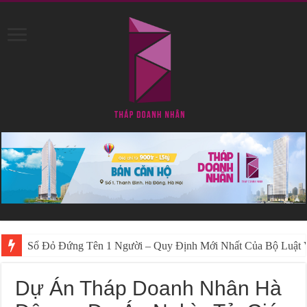
Hướng Dẫn Cách Để “Sổ Đỏ Đứng Tên 2 Vợ Chồng” Mới Nhấ
Dự Án Tháp Doanh Nhân Hà