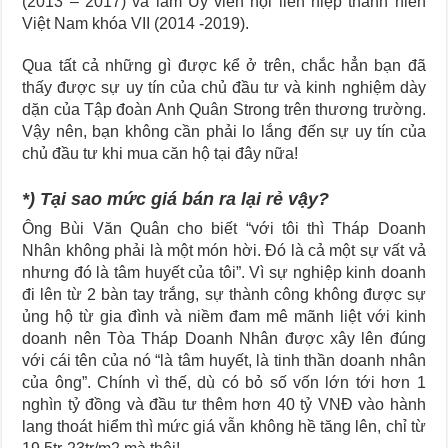
(2013 – 2017) và làm Ủy viên hội liên hiệp thanh niên
Việt Nam khóa VII (2014 -2019).
Qua tất cả những gì được kể ở trên, chắc hẳn bạn đã
thấy được sự uy tín của chủ đầu tư và kinh nghiệm dày
dặn của Tập đoàn Anh Quân Strong trên thương trường.
Vậy nên, bạn không cần phải lo lắng đến sự uy tín của
chủ đầu tư khi mua căn hộ tại đây nữa!
*) Tại sao mức giá bán ra lại rẻ vậy?
Ông Bùi Văn Quân cho biết “với tôi thì Tháp Doanh
Nhân không phải là một món hời. Đó là cả một sự vất vả
nhưng đó là tâm huyết của tôi”. Vì sự nghiệp kinh doanh
đi lên từ 2 bàn tay trắng, sự thành công không được sự
ủng hộ từ gia đình và niềm đam mê mãnh liệt với kinh
doanh nên Tòa Tháp Doanh Nhân được xây lên đúng
với cái tên của nó “là tâm huyết, là tinh thần doanh nhân
của ông”. Chính vì thế, dù có bỏ số vốn lớn tới hơn 1
nghìn tỷ đồng và đầu tư thêm hơn 40 tỷ VNĐ vào hành
lang thoát hiểm thì mức giá vẫn không hề tăng lên, chỉ từ