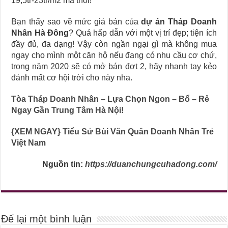
19,5tr-23tr/m2 mà thôi!
Bạn thấy sao về mức giá bán của
dự án Tháp Doanh
Nhân Hà Đông
? Quá hấp dẫn với một vị trí đẹp; tiện ích
đầy đủ, đa dạng! Vậy còn ngần ngại gì mà không mua
ngay cho mình một căn hộ nếu đang có nhu cầu cơ chứ,
trong năm 2020 sẽ có mở bán đợt 2, hãy nhanh tay kẻo
đánh mất cơ hội trời cho này nha.
Tòa Tháp Doanh Nhân – Lựa Chọn Ngon – Bổ – Rẻ
Ngay Gần Trung Tâm Hà Nội!
{XEM NGAY} Tiểu Sử Bùi Văn Quân Doanh Nhân Trẻ
Việt Nam
Nguồn tin:
https://duanchungcuhadong.com/
Để lại một bình luận