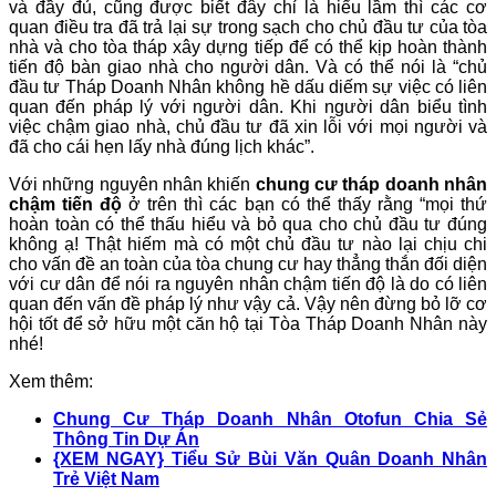
và đầy đủ, cũng được biết đây chỉ là hiểu lầm thì các cơ
quan điều tra đã trả lại sự trong sạch cho chủ đầu tư của tòa
nhà và cho tòa tháp xây dựng tiếp để có thể kịp hoàn thành
tiến độ bàn giao nhà cho người dân. Và có thể nói là “chủ
đầu tư Tháp Doanh Nhân không hề dấu diếm sự việc có liên
quan đến pháp lý với người dân. Khi người dân biểu tình
việc chậm giao nhà, chủ đầu tư đã xin lỗi với mọi người và
đã cho cái hẹn lấy nhà đúng lịch khác”.
Với những nguyên nhân khiến
chung cư tháp doanh nhân
chậm tiến độ
ở trên thì các bạn có thể thấy rằng “mọi thứ
hoàn toàn có thể thấu hiểu và bỏ qua cho chủ đầu tư đúng
không ạ! Thật hiếm mà có một chủ đầu tư nào lại chịu chi
cho vấn đề an toàn của tòa chung cư hay thẳng thắn đối diện
với cư dân để nói ra nguyên nhân chậm tiến độ là do có liên
quan đến vấn đề pháp lý như vậy cả. Vậy nên đừng bỏ lỡ cơ
hội tốt để sở hữu một căn hộ tại Tòa Tháp Doanh Nhân này
nhé!
Xem thêm:
Chung Cư Tháp Doanh Nhân Otofun Chia Sẻ
Thông Tin Dự Án
{XEM NGAY} Tiểu Sử Bùi Văn Quân Doanh Nhân
Trẻ Việt Nam