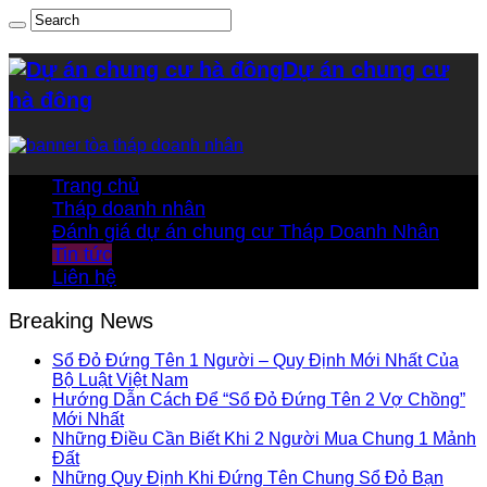
Dự án chung cư
hà đông
Trang chủ
Tháp doanh nhân
Đánh giá dự án chung cư Tháp Doanh Nhân
Tin tức
Liên hệ
Breaking News
Sổ Đỏ Đứng Tên 1 Người – Quy Định Mới Nhất Của
Bộ Luật Việt Nam
Hướng Dẫn Cách Để “Sổ Đỏ Đứng Tên 2 Vợ Chồng”
Mới Nhất
Những Điều Cần Biết Khi 2 Người Mua Chung 1 Mảnh
Đất
Những Quy Định Khi Đứng Tên Chung Sổ Đỏ Bạn