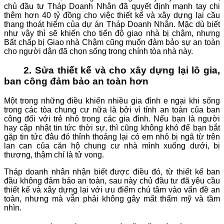
chủ đầu tư Tháp Doanh Nhân đã quyết định mạnh tay chi
thêm hơn 40 tỷ đồng cho việc thiết kế và xây dựng lại cầu
thang thoát hiểm của dự án Tháp Doanh Nhân. Mặc dù biết
như vậy thì sẽ khiến cho tiến độ giao nhà bị chậm, nhưng
Bất chấp bị Giao nhà Chậm cũng muốn đảm bảo sự an toàn
cho người dân đã chọn sống trong chính tòa nhà này.
2.
Sửa thiết kế và cho xây dựng lại lô gia,
ban công đảm bảo an toàn hơn
Một trong những điều khiến nhiều gia đình e ngại khi sống
trong các tòa chung cư nữa là bởi vì tính an toàn của ban
công đối với trẻ nhỏ trong các gia đình. Nếu bạn là người
hay cập nhật tin tức thời sự, thì cũng không khó để bạn bắt
gặp tin tức đâu đó thỉnh thoảng lại có em nhỏ bị ngã từ trên
lan can của căn hộ chung cư nhà mình xuống dưới, bị
thương, thậm chí là tử vong.
Tháp doanh nhân nhận biết được điều đó, từ thiết kế ban
đầu không đảm bảo an toàn, sau này chủ đầu tư đã yêu cầu
thiết kế và xây dựng lại với ưu điểm chú tâm vào vấn đề an
toàn, nhưng mà vẫn phải không gây mất thẩm mỹ và tầm
nhìn.