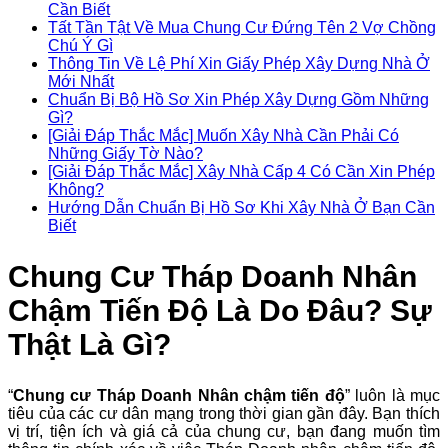
Cần Biết
Tất Tần Tật Về Mua Chung Cư Đứng Tên 2 Vợ Chồng
Chú Ý Gì
Thông Tin Về Lệ Phí Xin Giấy Phép Xây Dựng Nhà Ở
Mới Nhất
Chuẩn Bị Bộ Hồ Sơ Xin Phép Xây Dựng Gồm Những
Gì?
[Giải Đáp Thắc Mắc] Muốn Xây Nhà Cần Phải Có
Những Giấy Tờ Nào?
[Giải Đáp Thắc Mắc] Xây Nhà Cấp 4 Có Cần Xin Phép
Không?
Hướng Dẫn Chuẩn Bị Hồ Sơ Khi Xây Nhà Ở Bạn Cần
Biết
Chung Cư Tháp Doanh Nhân
Chậm Tiến Độ Là Do Đâu? Sự
Thật Là Gì?
“
Chung cư Tháp Doanh Nhân chậm tiến độ
” luôn là mục
tiêu của các cư dân mạng trong thời gian gần đây. Bạn thích
vị trí, tiện ích và giá cả của chung cư, bạn đang muốn tìm