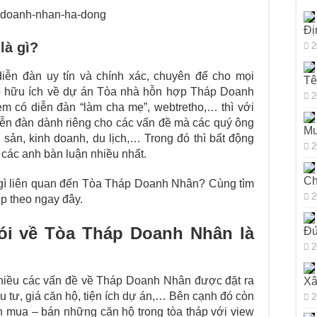
ắc] Xây Nhà Cấp 4 Có Cần Xin Phép Không?
Bị Hồ Sơ Khi Xây Nhà Ở Bạn Cần Biết
Đị
là gì?
2
iễn đàn uy tín và chính xác, chuyên để cho mọi
Tê
iệp hữu ích về dự án Tòa nhà hỗn hợp Tháp Doanh
2
em có diễn đàn “làm cha mẹ”, webtretho,… thì với
iễn đàn dành riêng cho các vấn đề mà các quý ông
Mu
g sản, kinh doanh, du lịch,… Trong đó thì bất động
2
 các anh bàn luận nhiều nhất.
Ch
 gì liên quan đến Tòa Tháp Doanh Nhân? Cùng tìm
2
p theo ngay đây.
ói về Tòa Tháp Doanh Nhân là
Đứ
2
 nhiều các vấn đề về Tháp Doanh Nhân được đặt ra
Xâ
u tư, giá căn hộ, tiện ích dự án,… Bên cạnh đó còn
2
ển mua – bán những căn hộ trong tòa tháp với view