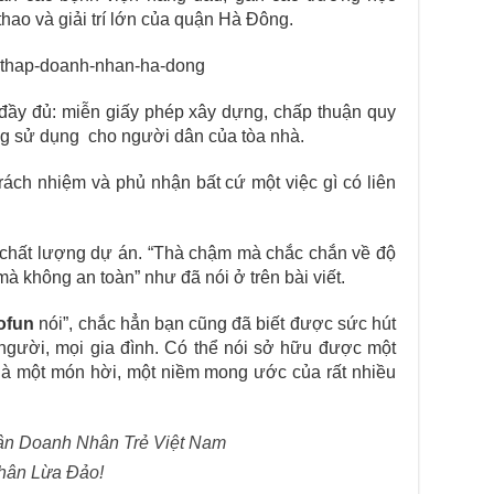
thao và giải trí lớn của quận Hà Đông.
ý đầy đủ: miễn giấy phép xây dựng, chấp thuận quy
g sử dụng cho người dân của tòa nhà.
trách nhiệm và phủ nhận bất cứ một việc gì có liên
 chất lượng dự án. “Thà chậm mà chắc chắn về độ
à không an toàn” như đã nói ở trên bài viết.
ofun
nói”, chắc hẳn bạn cũng đã biết được sức hút
gười, mọi gia đình. Có thể nói sở hữu được một
là một món hời, một niềm mong ước của rất nhiều
ân Doanh Nhân Trẻ Việt Nam
hân Lừa Đảo!