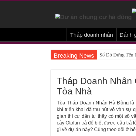
Tháp doanh nhân
Đánh 
Breaking News
Sổ Đỏ Đứng Tên 1
Hướng Dẫn Cách 
Những Điều Cần B
Tháp Doanh Nhân O
Những Quy Định 
Tòa Nhà
Tất Tần Tật Về 
Tòa Tháp Doanh Nhân Hà Đông là m
Thông Tin Về Lệ 
khi triển khai đã thu hút vô vàn s
gian thì cư dân tự thấy có một số v
Chuẩn Bị Bộ Hồ 
cậy Otofun trả để biết được câu trả 
[Giải Đáp Thắc M
gì về dự án này? Cùng theo dõi ở bê