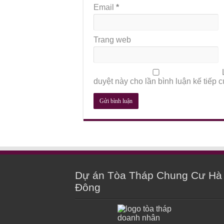
Email
*
Trang web
duyệt này cho lần bình luận kế tiếp củ
Dự án Tòa Tháp Chung Cư Hà
Đông