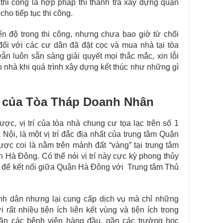
hi công là hợp pháp thì thanh tra xây dựng quận
cho tiếp tục thi công.
n độ trong thi công, nhưng chưa bao giờ từ chối
ối với các cư dân đã đặt cọc và mua nhà tại tòa
ẫn luôn sẵn sàng giải quyết mọi thắc mắc, xin lỗi
o nhà khi quá trình xây dựng kết thúc như những gì
 của Tòa Tháp Doanh Nhân
ược, vị trí của tòa nhà chung cư tọa lạc trên số 1
i, là một vị trí đắc địa nhất của trung tâm Quận
 coi là nằm trên mảnh đất “vàng” tại trung tâm
 Hà Đông. Có thể nói vị trí này cực kỳ phong thủy
ất để kết nối giữa Quận Hà Đông với Trung tâm Thủ
nh dân nhưng lại cung cấp dịch vụ mà chỉ những
ất nhiều tiện ích liên kết vùng và tiện ích trong
gần các bệnh viện hàng đầu, gần các trường học