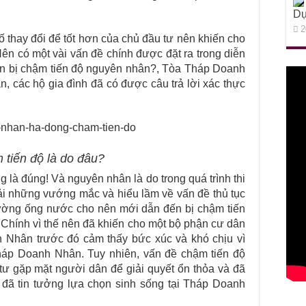
Dự
2
ố thay đổi để tốt hơn của chủ đầu tư nên khiến cho
Nên có một vài vấn đề chính được đặt ra trong diễn
n bị chậm tiến độ nguyên nhân?, Tòa Tháp Doanh
, các hộ gia đình đã có được câu trả lời xác thực
tiến độ là do đâu?
g là đúng! Và nguyên nhân là do trong quá trình thi
i những vướng mắc và hiểu lầm về vấn đề thủ tục
đường ống nước cho nên mới dẫn đến bị chậm tiến
. Chính vì thế nên đã khiến cho một bộ phận cư dân
 Nhân trước đó cảm thấy bức xúc và khó chịu vì
háp Doanh Nhân. Tuy nhiên, vấn đề chậm tiến độ
ư gặp mặt người dân để giải quyết ổn thỏa và đã
n đã tin tưởng lựa chọn sinh sống tại Tháp Doanh