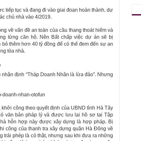
c tiếp tục và đang đi vào giai đoạn hoàn thành, dự
các chủ nhà vào 4/2019.
òng về vấn đề an toàn của cầu thang thoát hiểm và
ong từng căn hộ. Nên Bất chấp việc dự án sẽ bị
bỏ thêm hơn 40 tỷ đồng để có thể đem đến sự an
ong tòa nhà.
o
ều nhận định “Tháp Doanh Nhân là lừa đảo”. Nhưng
 khởi công theo quyết định của UBND tỉnh Hà Tây
 có văn bản pháp lý và được lưu lại hồ sơ tại Tập
nhà hỗn hợp này được xây dựng là hợp pháp. Bị
thi công của thanh tra xây dựng quận Hà Đông về
trái phép là có thật, nhưng sau khi đưa ra những