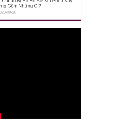
Chuẩn Bị Bộ Hồ Sơ Xin Phép Xây
ng Gồm Những Gì?
020-09-16