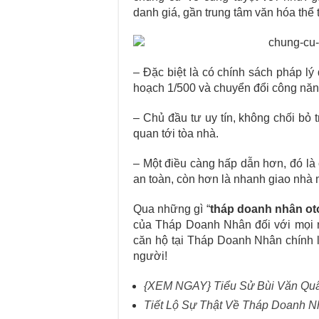
danh giá, gần trung tâm văn hóa thể 
– Đặc biệt là có chính sách pháp l
hoạch 1/500 và chuyển đổi công năn
– Chủ đầu tư uy tín, không chối bỏ 
quan tới tòa nhà.
– Một điều càng hấp dẫn hơn, đó là
an toàn, còn hơn là nhanh giao nhà m
Qua những gì “
tháp doanh nhân ot
của Tháp Doanh Nhân đối với mọi n
căn hộ tại Tháp Doanh Nhân chính 
người!
{XEM NGAY} Tiểu Sử Bùi Văn Qu
Tiết Lộ Sự Thật Về Tháp Doanh N