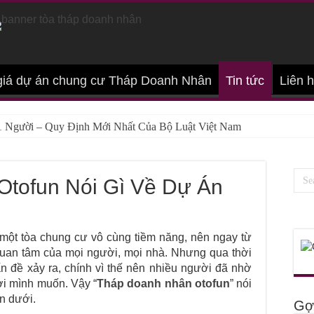
giá dự án chung cư Tháp Doanh Nhân
Tin tức
Liên 
 Người – Quy Định Mới Nhất Của Bộ Luật Việt Nam
Để “Sổ Đỏ Đứng Tên 2 Vợ Chồng” Mới Nhất
iết Khi 2 Người Mua Chung 1 Mảnh Đất
tofun Nói Gì Về Dự Án
Khi Đứng Tên Chung Sổ Đỏ Bạn Cần Biết
Mua Chung Cư Đứng Tên 2 Vợ Chồng Chú Ý Gì
ột tòa chung cư vô cùng tiềm năng, nên ngay từ
Phí Xin Giấy Phép Xây Dựng Nhà Ở Mới Nhất
ự quan tâm của mọi người, mọi nhà. Nhưng qua thời
ấn đề xảy ra, chính vì thế nên nhiều người đã nhờ
Sơ Xin Phép Xây Dựng Gồm Những Gì?
lời mình muốn. Vậy “
Tháp doanh nhân otofun
” nói
ắc] Muốn Xây Nhà Cần Phải Có Những Giấy Tờ Nào?
n dưới.
Gợi