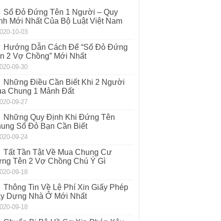
Sổ Đỏ Đứng Tên 1 Người – Quy
nh Mới Nhất Của Bộ Luật Việt Nam
020-10-03
Hướng Dẫn Cách Để “Sổ Đỏ Đứng
n 2 Vợ Chồng” Mới Nhất
020-09-30
Những Điều Cần Biết Khi 2 Người
a Chung 1 Mảnh Đất
020-09-27
Những Quy Định Khi Đứng Tên
ung Sổ Đỏ Bạn Cần Biết
020-09-24
Tất Tần Tật Về Mua Chung Cư
ng Tên 2 Vợ Chồng Chú Ý Gì
020-09-18
Thông Tin Về Lệ Phí Xin Giấy Phép
y Dựng Nhà Ở Mới Nhất
020-09-18