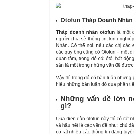
[Giải Đáp Thắc M
Hướng Dẫn Chuẩn 
Otofun Tháp Doanh Nhân 
Tháp doanh nhân otofun
là một d
người chia sẻ thông tin, kinh ngh
Nhân. Có thể nói, nếu các chị các 
các quý ông cũng có Otofun – một d
quan tâm, trong đó có: ôtô, bất độn
sản là một trong những vấn đề được
Vậy thì trong đó có bàn luận những
hiểu những bàn luận đó qua phần tiế
Những vấn đề lớn n
gì?
Qua diễn đàn otofun này thì có rất
và hầu hết là các vấn đề như: chủ đầ
có rất nhiều các thông tin đăng tuy