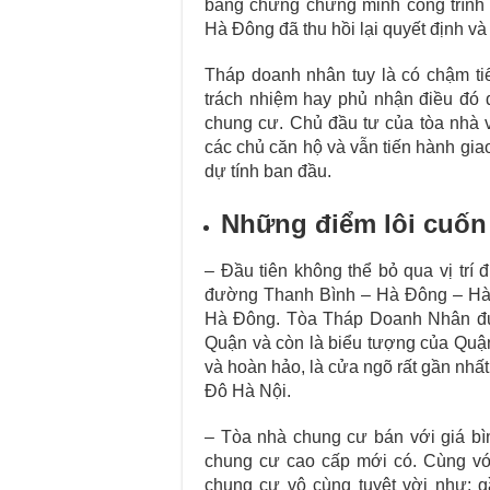
bằng chứng chứng minh công trình t
Hà Đông đã thu hồi lại quyết định và 
Tháp doanh nhân tuy là có chậm tiế
trách nhiệm hay phủ nhận điều đó đ
chung cư. Chủ đầu tư của tòa nhà v
các chủ căn hộ và vẫn tiến hành gia
dự tính ban đầu.
Những điểm lôi cuốn
– Đầu tiên không thể bỏ qua vị trí đ
đường Thanh Bình – Hà Đông – Hà Nộ
Hà Đông. Tòa Tháp Doanh Nhân được
Quận và còn là biểu tượng của Quận
và hoàn hảo, là cửa ngõ rất gần nh
Đô Hà Nội.
– Tòa nhà chung cư bán với giá bì
chung cư cao cấp mới có. Cùng với r
chung cư vô cùng tuyệt vời như: 