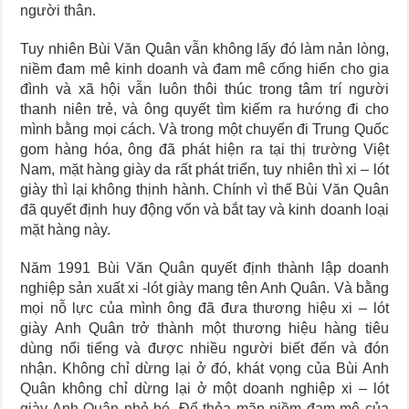
người thân.
Tuy nhiên Bùi Văn Quân vẫn không lấy đó làm nản lòng,
niềm đam mê kinh doanh và đam mê cống hiến cho gia
đình và xã hội vẫn luôn thôi thúc trong tâm trí người
thanh niên trẻ, và ông quyết tìm kiếm ra hướng đi cho
mình bằng mọi cách. Và trong một chuyến đi Trung Quốc
gom hàng hóa, ông đã phát hiện ra tại thị trường Việt
Nam, mặt hàng giày da rất phát triển, tuy nhiên thì xi – lót
giày thì lại không thịnh hành. Chính vì thế Bùi Văn Quân
đã quyết định huy động vốn và bắt tay và kinh doanh loại
mặt hàng này.
Năm 1991 Bùi Văn Quân quyết định thành lập doanh
nghiệp sản xuất xi -lót giày mang tên Anh Quân. Và bằng
mọi nỗ lực của mình ông đã đưa thương hiệu xi – lót
giày Anh Quân trở thành một thương hiệu hàng tiêu
dùng nổi tiếng và được nhiều người biết đến và đón
nhận. Không chỉ dừng lại ở đó, khát vọng của Bùi Anh
Quân không chỉ dừng lại ở một doanh nghiệp xi – lót
giày Anh Quân nhỏ bé. Để thỏa mãn niềm đam mê của