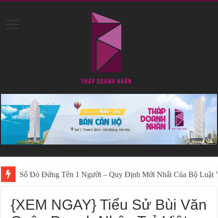
Sổ Đỏ Đứng Tên 1 Người – Quy Định Mới Nhất Của Bộ Luật 
Hướng Dẫn Cách Để “Sổ Đỏ Đứng Tên 2 Vợ Chồng” Mới Nhấ
{XEM NGAY} Tiểu Sử Bùi Văn