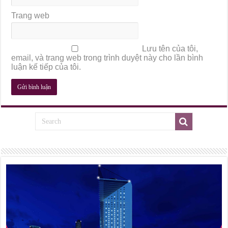
Trang web
Lưu tên của tôi,
email, và trang web trong trình duyệt này cho lần bình
luận kế tiếp của tôi.