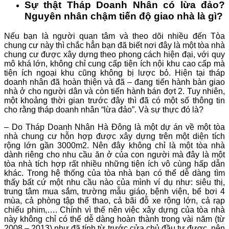
Sự thật Tháp Doanh Nhân có lừa đảo?
Nguyên nhân chậm tiến độ giao nhà là gì?
Nếu bạn là người quan tâm và theo dõi nhiều đến Tòa
chung cư này thì chắc hẳn bạn đã biết nơi đây là một tòa nhà
chung cư được xây dựng theo phong cách hiện đại, với quy
mô khá lớn, không chỉ cung cấp tiện ích nội khu cao cấp mà
tiện ích ngoại khu cũng không bị lược bỏ. Hiện tại tháp
doanh nhân đã hoàn thiện và đã – đang tiến hành bàn giao
nhà ở cho người dân và còn tiến hành bán đợt 2. Tuy nhiên,
một khoảng thời gian trước đây thì đã có một số thông tin
cho rằng tháp doanh nhân “lừa đảo”. Và sự thực đó là?
– Do Tháp Doanh Nhân Hà Đông là một dự án về một tòa
nhà chung cư hỗn hợp được xây dựng trên một diện tích
rộng lớn gần 3000m2. Nên đây không chỉ là một tòa nhà
dành riêng cho nhu cầu ăn ở của con người mà đây là một
tòa nhà tích hợp rất nhiều những tiện ích vô cùng hấp dẫn
khác. Trong hệ thống của tòa nhà bạn có thể dễ dàng tìm
thấy bất cứ một nhu cầu nào của mình ví dụ như: siêu thị,
trung tâm mua sắm, trường mẫu giáo, bệnh viện, bể bơi 4
mùa, cả phòng tập thể thao, cả bãi đỗ xe rộng lớn, cả rạp
chiếu phim,…. Chính vì thế nên việc xây dựng của tòa nhà
này không chỉ có thể dễ dàng hoàn thành trong vài năm (từ
2008 – 2013) như đã tính từ trước cửa chủ đầu tư được, nên