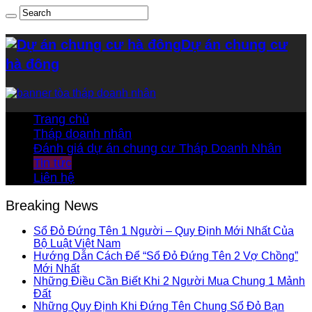
Dự án chung cư
hà đông
Trang chủ
Tháp doanh nhân
Đánh giá dự án chung cư Tháp Doanh Nhân
Tin tức
Liên hệ
Breaking News
Sổ Đỏ Đứng Tên 1 Người – Quy Định Mới Nhất Của
Bộ Luật Việt Nam
Hướng Dẫn Cách Để “Sổ Đỏ Đứng Tên 2 Vợ Chồng”
Mới Nhất
Những Điều Cần Biết Khi 2 Người Mua Chung 1 Mảnh
Đất
Những Quy Định Khi Đứng Tên Chung Sổ Đỏ Bạn