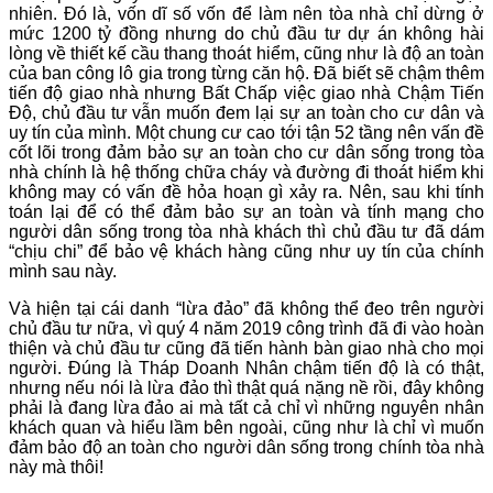
nhiên. Đó là, vốn dĩ số vốn để làm nên tòa nhà chỉ dừng ở
mức 1200 tỷ đồng nhưng do chủ đầu tư dự án không hài
lòng về thiết kế cầu thang thoát hiểm, cũng như là độ an toàn
của ban công lô gia trong từng căn hộ. Đã biết sẽ chậm thêm
tiến độ giao nhà nhưng Bất Chấp việc giao nhà Chậm Tiến
Độ, chủ đầu tư vẫn muốn đem lại sự an toàn cho cư dân và
uy tín của mình. Một chung cư cao tới tận 52 tầng nên vấn đề
cốt lõi trong đảm bảo sự an toàn cho cư dân sống trong tòa
nhà chính là hệ thống chữa cháy và đường đi thoát hiểm khi
không may có vấn đề hỏa hoạn gì xảy ra. Nên, sau khi tính
toán lại để có thể đảm bảo sự an toàn và tính mạng cho
người dân sống trong tòa nhà khách thì chủ đầu tư đã dám
“chịu chi” để bảo vệ khách hàng cũng như uy tín của chính
mình sau này.
Và hiện tại cái danh “lừa đảo” đã không thể đeo trên người
chủ đầu tư nữa, vì quý 4 năm 2019 công trình đã đi vào hoàn
thiện và chủ đầu tư cũng đã tiến hành bàn giao nhà cho mọi
người. Đúng là Tháp Doanh Nhân chậm tiến độ là có thật,
nhưng nếu nói là lừa đảo thì thật quá nặng nề rồi, đây không
phải là đang lừa đảo ai mà tất cả chỉ vì những nguyên nhân
khách quan và hiểu lầm bên ngoài, cũng như là chỉ vì muốn
đảm bảo độ an toàn cho người dân sống trong chính tòa nhà
này mà thôi!