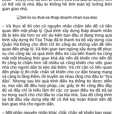
có thể nói là nhà đầu tư không hề tính toán kỹ lưỡng thời
gian giao nhà.
– Và thực tế thì còn có nguyên nhân chậm tiến độ có liên
quan đến mặt pháp lý. Quá trình xây dựng tháp doanh nhân
đã bị kéo dài hơn so với dự kiện ban đầu vì đang trong quá
trình xây dựng thì Tòa Tháp đã bị thanh tra bộ xây dựng của
Quận Hà Đông cho đình chỉ thi công do những vấn đề liên
quan đến pháp lý. Và thời gian tạm ngừng xây dựng để phục
vụ cho công tác và quá trình điều tra của bên thanh tra cũng
mất một khoảng thời gian khá dài nên đã khiến cho tiến độ
thi công bị chậm hơn rất nhiều và cũng khiến cho việc giao
nhà cho người dân bị kéo dài thêm. Và chỉ cần có liên quan
đến pháp lý thì chắc chắn sẽ khiến cho cư dân hoang mang
và càng lo lắng thêm, rồi truyền tai nhau rằng chủ đầu tư “lừa
đảo”. Nhưng sau khi quá trình điều tra thông tin được diễn
ra, mọi vấn đề đều hợp pháp, các giấy tờ thi công đều đầy
đủ và đây chỉ là hiểu lầm thì các cơ quan điều tra đã trả lại
sự trong sạch cho chủ đầu tư của tòa nhà. Sau đó công trình
lại bắt đầu xây dựng tiếp để có thể kip hoàn thành tiến độ
bàn giao nhà cho người dân.
– Một phần nguyên nhân khác chắc chắn sẽ khiến bạn ngạc