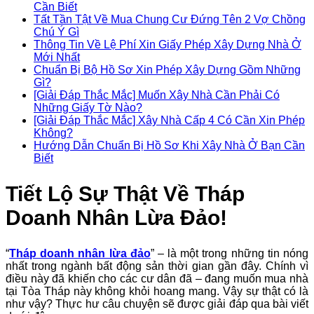
Cần Biết
Tất Tần Tật Về Mua Chung Cư Đứng Tên 2 Vợ Chồng
Chú Ý Gì
Thông Tin Về Lệ Phí Xin Giấy Phép Xây Dựng Nhà Ở
Mới Nhất
Chuẩn Bị Bộ Hồ Sơ Xin Phép Xây Dựng Gồm Những
Gì?
[Giải Đáp Thắc Mắc] Muốn Xây Nhà Cần Phải Có
Những Giấy Tờ Nào?
[Giải Đáp Thắc Mắc] Xây Nhà Cấp 4 Có Cần Xin Phép
Không?
Hướng Dẫn Chuẩn Bị Hồ Sơ Khi Xây Nhà Ở Bạn Cần
Biết
Tiết Lộ Sự Thật Về Tháp
Doanh Nhân Lừa Đảo!
“
Tháp doanh nhân lừa đảo
” – là một trong những tin nóng
nhất trong ngành bất động sản thời gian gần đây. Chính vì
điều này đã khiến cho các cư dân đã – đang muốn mua nhà
tại Tòa Tháp này không khỏi hoang mang. Vậy sự thật có là
như vậy? Thực hư câu chuyện sẽ được giải đáp qua bài viết