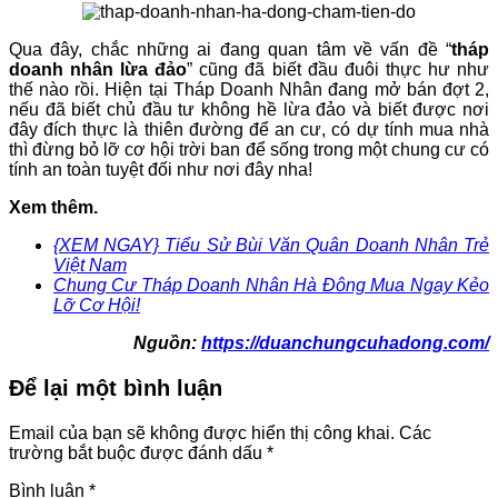
Qua đây, chắc những ai đang quan tâm về vấn đề “
tháp
doanh nhân lừa đảo
” cũng đã biết đầu đuôi thực hư như
thế nào rồi. Hiện tại Tháp Doanh Nhân đang mở bán đợt 2,
nếu đã biết chủ đầu tư không hề lừa đảo và biết được nơi
đây đích thực là thiên đường để an cư, có dự tính mua nhà
thì đừng bỏ lỡ cơ hội trời ban để sống trong một chung cư có
tính an toàn tuyệt đối như nơi đây nha!
Xem thêm.
{XEM NGAY} Tiểu Sử Bùi Văn Quân Doanh Nhân Trẻ
Việt Nam
Chung Cư Tháp Doanh Nhân Hà Đông Mua Ngay Kẻo
Lỡ Cơ Hội!
Nguồn:
https://duanchungcuhadong.com/
Để lại một bình luận
Email của bạn sẽ không được hiển thị công khai.
Các
trường bắt buộc được đánh dấu
*
Bình luận
*