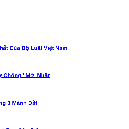
hất Của Bộ Luật Việt Nam
ợ Chồng” Mới Nhất
ng 1 Mảnh Đất