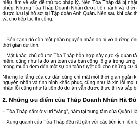
hiểu lầm về vấn đề thủ tục pháp lý. Nên Tòa Tháp đã bị nh
phép. Nhưng Tòa Tháp Doanh Nhân được tiến hành và khởi côn
được lưu lại hồ sơ tại Tập đoàn Anh Quân. Nên sau khi xác t
và cho tiếp tục thi công.
– Bên cạnh đó còn một phần nguyên nhân do bị vỡ đường ống 
thời gian dự tính.
– Mặt khác, chủ đầu tư Tòa Tháp hỗn hợp này cực kỳ quan tâ
hiểm, cũng như là độ an toàn của ban công lô gia trong từn
mong muốn đem đến một sự an toàn tuyệt đối cho những cư dâ
Nhưng lo lắng của cư dân cũng chỉ mất một thời gian ngắn kh
nguyên nhân và tình hình khắc phục, cũng như là xin lỗi mọ
nhận lỗi cũng như là tiến độ dự án vẫn được thực thi và sắp 
2. Những ưu điểm của Tháp Doanh Nhân Hà Đô
– Tòa Tháp nằm ở vị trí “vàng”, nằm tại trung tâm của Quận Hà
– Xung quanh của Tòa Tháp đều rất gần với các tiện ích liên kế