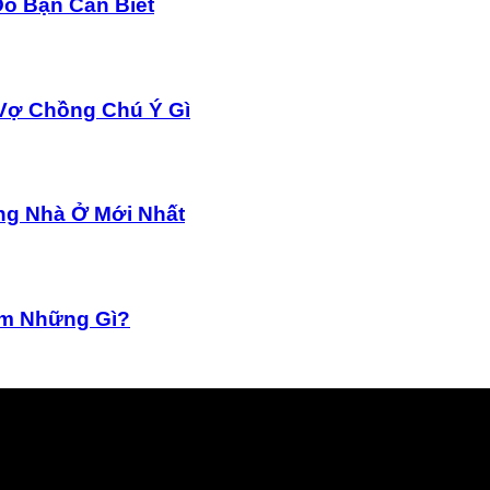
ỏ Bạn Cần Biết
Vợ Chồng Chú Ý Gì
ng Nhà Ở Mới Nhất
ồm Những Gì?