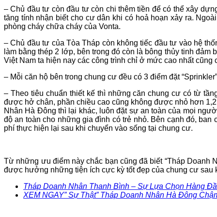
– Chủ đầu tư còn đầu tư còn chi thêm tiền để có thể xây dựng
tăng tính nhận biết cho cư dân khi có hoả hoạn xảy ra. Ngoà
phòng cháy chữa cháy của Vonta.
– Chủ đầu tư của Tòa Tháp còn không tiếc đầu tư vào hệ thố
làm bằng thép 2 lớp, bên trong đó còn là bông thủy tinh đảm 
Việt Nam ta hiện nay các công trình chỉ ở mức cao nhất cũng c
– Mỗi căn hộ bên trong chung cư đều có 3 điểm đặt “Sprinkle
– Theo tiêu chuẩn thiết kế thì những căn chung cư có từ tầng
được hở chân, phần chiều cao cũng không được nhỏ hơn 1,2m. 
Nhân Hà Đông thì lại khác, luôn đặt sự an toàn của mọi ngườ
độ an toàn cho những gia đình có trẻ nhỏ. Bên cạnh đó, ban 
phí thực hiện lại sau khi chuyển vào sống tại chung cư.
Từ những ưu điểm này chắc bạn cũng đã biết “Tháp Doanh Nhâ
được hưởng những tiện ích cực kỳ tốt đẹp của chung cư sau 
Tháp Doanh Nhân Thanh Bình – Sự Lựa Chọn Hàng Đ
XEM NGAY” Sự Thật” Tháp Doanh Nhân Hà Đông Chậm