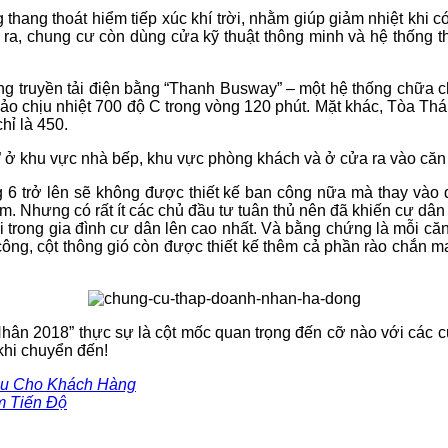
 thang thoát hiểm tiếp xúc khí trời, nhằm giúp giảm nhiệt khi c
i ra, chung cư còn dùng cửa kỹ thuật thông minh và hệ thống t
ng truyền tải điện bằng “Thanh Busway” – một hệ thống chữa c
bảo chịu nhiệt 700 độ C trong vòng 120 phút. Mặt khác, Tòa Tháp
hỉ là 450.
r” ở khu vực nhà bếp, khu vực phòng khách và ở cửa ra vào căn
 6 trở lên sẽ không được thiết kế ban công nữa mà thay vào đó
Nhưng có rất ít các chủ đầu tư tuân thủ nên đã khiến cư dân p
i trong gia đình cư dân lên cao nhất. Và bằng chứng là mỗi c
công, cột thông gió còn được thiết kế thêm cả phần rào chắn m
n 2018” thực sự là cột mốc quan trọng đến cỡ nào với các cư
khi chuyển đến!
ầu Cho Khách Hàng
 Tiến Độ