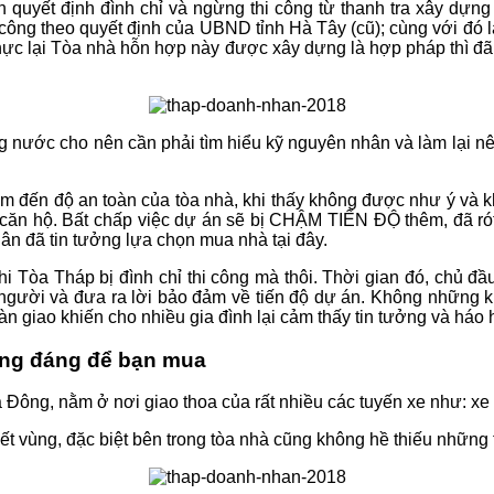
ận quyết định đình chỉ và ngừng thi công từ thanh tra xây d
g theo quyết định của UBND tỉnh Hà Tây (cũ); cùng với đó là 
hực lại Tòa nhà hỗn hợp này được xây dựng là hợp pháp thì đã
nước cho nên cần phải tìm hiểu kỹ nguyên nhân và làm lại nê
m đến độ an toàn của tòa nhà, khi thấy không được như ý và kh
g căn hộ. Bất chấp việc dự án sẽ bị CHẬM TIẾN ĐỘ thêm, đã r
n đã tin tưởng lựa chọn mua nhà tại đây.
i Tòa Tháp bị đình chỉ thi công mà thôi. Thời gian đó, chủ đầ
i người và đưa ra lời bảo đảm về tiến độ dự án. Không những k
bàn giao khiến cho nhiều gia đình lại cảm thấy tin tưởng và há
ng đáng để bạn mua
 Đông, nằm ở nơi giao thoa của rất nhiều các tuyến xe như: xe b
t vùng, đặc biệt bên trong tòa nhà cũng không hề thiếu những ti