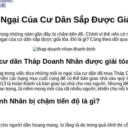
iết
 Ngại Của Cư Dân Sắp Được Giả
ng những năm gần đây bị chậm tiến độ. Chính vì thế nên có r
ngại của cư dân sắp được giải tỏa. Đó là gì? Cùng theo dõi qua
a cư dân Tháp Doanh Nhân được giải tỏ
 trong việc đưa những mối lo ngại của cư dân đã mua Tháp Do
 thiện các hạng mục cuối cùng để có thể bàn giao nhà vào quý
 2013 là hoàn thành và bàn giao lại nhà cho mọi người. Nhưng 
an trọng, là niềm mong mỏi của rất nhiều người, khiến cho nỗi 
h Nhân bị chậm tiến độ là gì?
ho người dân hoang mang, lo lắng là do trong quá trình thi c