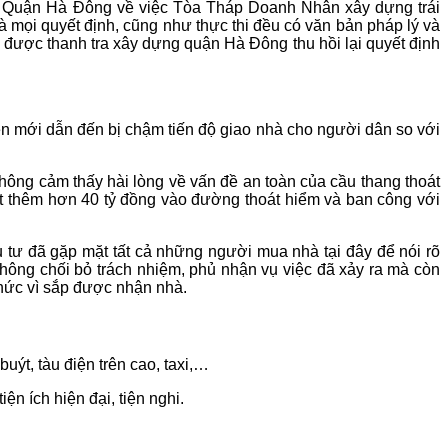
ựng Quận Hà Đông về việc Tòa Tháp Doanh Nhân xây dựng trái
mọi quyết định, cũng như thực thi đều có văn bản pháp lý và
 được thanh tra xây dựng quận Hà Đông thu hồi lại quyết định
n mới dẫn đến bị chậm tiến độ giao nhà cho người dân so với
ông cảm thấy hài lòng về vấn đề an toàn của cầu thang thoát
ót thêm hơn 40 tỷ đồng vào đường thoát hiểm và ban công với
u tư đã gặp mặt tất cả những người mua nhà tại đây để nói rõ
hông chối bỏ trách nhiệm, phủ nhận vụ việc đã xảy ra mà còn
o hức vì sắp được nhận nhà.
uýt, tàu điện trên cao, taxi,…
ện ích hiện đại, tiện nghi.