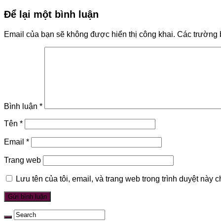
Để lại một bình luận
Email của bạn sẽ không được hiển thị công khai.
Các trường 
Bình luận
*
Tên
*
Email
*
Trang web
Lưu tên của tôi, email, và trang web trong trình duyệt này ch