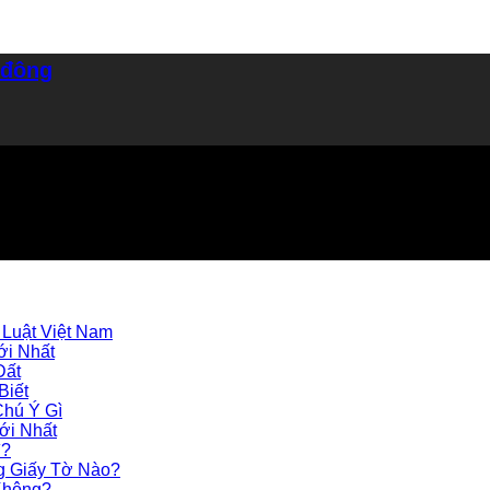
 đông
Luật Việt Nam
i Nhất
Đất
Biết
hú Ý Gì
ới Nhất
ì?
g Giấy Tờ Nào?
Không?