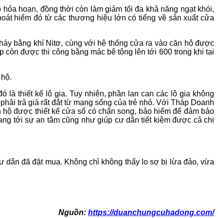
ó hỏa hoạn, đồng thời còn làm giảm tối đa khả năng ngạt khói,
hoát hiểm đó từ các thương hiệu lớn có tiếng về sản xuất cửa
háy bằng khí Nitơ, cùng với hệ thống cửa ra vào căn hộ được
 còn được thi công bằng mác bê tông lên tới 600 trong khi tại
 hộ.
 là thiết kế lô gia. Tuy nhiên, phần lan can các lô gia không
hải trả giá rất đắt từ mạng sống của trẻ nhỏ. Với Tháp Doanh
ăn hộ được thiết kế cửa sổ có chấn song, bảo hiểm để đảm bảo
ang tới sự an tâm cũng như giúp cư dân tiết kiệm được cả chi
 dân đã đặt mua. Không chỉ không thấy lo sợ bị lừa đảo, vừa
Nguồn:
https://duanchungcuhadong.com/