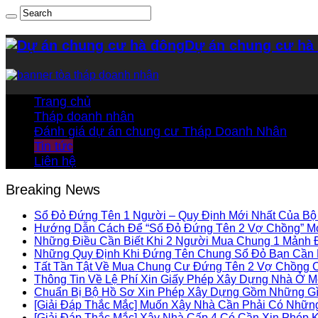
Dự án chung cư hà
Trang chủ
Tháp doanh nhân
Đánh giá dự án chung cư Tháp Doanh Nhân
Tin tức
Liên hệ
Breaking News
Sổ Đỏ Đứng Tên 1 Người – Quy Định Mới Nhất Của Bộ 
Hướng Dẫn Cách Để “Sổ Đỏ Đứng Tên 2 Vợ Chồng” Mớ
Những Điều Cần Biết Khi 2 Người Mua Chung 1 Mảnh 
Những Quy Định Khi Đứng Tên Chung Sổ Đỏ Bạn Cần 
Tất Tần Tật Về Mua Chung Cư Đứng Tên 2 Vợ Chồng C
Thông Tin Về Lệ Phí Xin Giấy Phép Xây Dựng Nhà Ở M
Chuẩn Bị Bộ Hồ Sơ Xin Phép Xây Dựng Gồm Những G
[Giải Đáp Thắc Mắc] Muốn Xây Nhà Cần Phải Có Nhữn
[Giải Đáp Thắc Mắc] Xây Nhà Cấp 4 Có Cần Xin Phép 